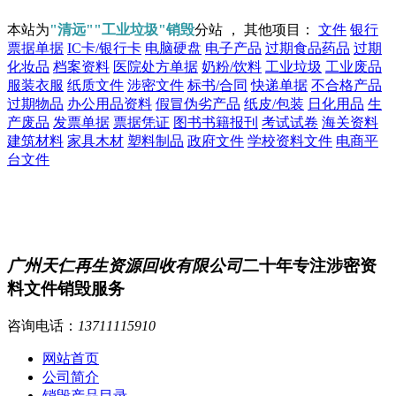
本站为
"清远""工业垃圾"销毁
分站 ， 其他项目：
文件
银行
票据单据
IC卡/银行卡
电脑硬盘
电子产品
过期食品药品
过期
化妆品
档案资料
医院处方单据
奶粉/饮料
工业垃圾
工业废品
服装衣服
纸质文件
涉密文件
标书/合同
快递单据
不合格产品
过期物品
办公用品资料
假冒伪劣产品
纸皮/包装
日化用品
生
产废品
发票单据
票据凭证
图书书籍报刊
考试试卷
海关资料
建筑材料
家具木材
塑料制品
政府文件
学校资料文件
电商平
台文件
广州天仁再生资源回收有限公司
二十年专注涉密资
料文件销毁服务
咨询电话：
13711115910
网站首页
公司简介
销毁产品目录