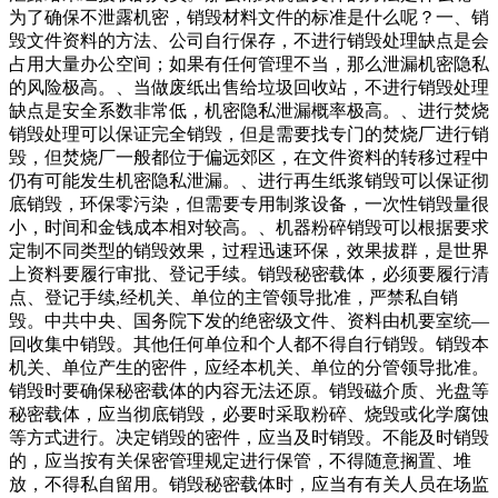
为了确保不泄露机密，销毁材料文件的标准是什么呢？一、销
毁文件资料的方法、公司自行保存，不进行销毁处理缺点是会
占用大量办公空间；如果有任何管理不当，那么泄漏机密隐私
的风险极高。、当做废纸出售给垃圾回收站，不进行销毁处理
缺点是安全系数非常低，机密隐私泄漏概率极高。、进行焚烧
销毁处理可以保证完全销毁，但是需要找专门的焚烧厂进行销
毁，但焚烧厂一般都位于偏远郊区，在文件资料的转移过程中
仍有可能发生机密隐私泄漏。、进行再生纸浆销毁可以保证彻
底销毁，环保零污染，但需要专用制浆设备，一次性销毁量很
小，时间和金钱成本相对较高。、机器粉碎销毁可以根据要求
定制不同类型的销毁效果，过程迅速环保，效果拔群，是世界
上资料要履行审批、登记手续。销毁秘密载体，必须要履行清
点、登记手续,经机关、单位的主管领导批准，严禁私自销
毁。中共中央、国务院下发的绝密级文件、资料由机要室统—
回收集中销毁。其他任何单位和个人都不得自行销毁。销毁本
机关、单位产生的密件，应经本机关、单位的分管领导批准。
销毁时要确保秘密载体的内容无法还原。销毁磁介质、光盘等
秘密载体，应当彻底销毁，必要时采取粉碎、烧毁或化学腐蚀
等方式进行。决定销毁的密件，应当及时销毁。不能及时销毁
的，应当按有关保密管理规定进行保管，不得随意搁置、堆
放，不得私自留用。销毁秘密载体时，应当有有关人员在场监