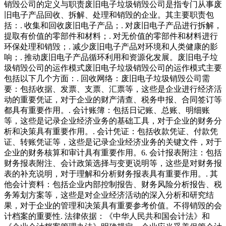
销毁公司的定义与职责废旧电子垃圾销毁公司是指专门从事废
旧电子产品回收、拆解、处理和销毁的企业。其主要职责包
括：. 收集和回收废旧电子产品；. 对废旧电子产品进行拆解，
提取有价值的零部件和材料；. 对无价值的零部件和材料进行
环保处理和销毁；. 减少废旧电子产品对环境和人类健康的影
响；. 推动废旧电子产品循环利用和资源化发展。废旧电子垃
圾销毁公司的运作模式废旧电子垃圾销毁公司的运作模式主要
包括以下几个方面：. 回收网络：废旧电子垃圾销毁公司需
要：包括收据、发票、支票、汇票等，这些是企业进行经济活
动的重要凭证，对于企业的财产清查、税务申报、合同签订等
都具有重要作用。. 会计账簿：包括日记账、总账、明细账
等，这些是记录企业经济业务的基础工具，对于企业的财务分
析和决策具有重要作用。. 会计凭证：包括收款凭证、付款凭
证、转账凭证等，这些是记录企业经济业务的关键文件，对于
企业的财务核算和审计具有重要作用。6. 会计报表附注：包括
财务报表附注、会计政策选择与变更说明等，这些是对财务报
表的补充说明，对于理解和分析财务报表具有重要作用。. 其
他会计资料：包括企业内部控制报告、财务风险分析报告、税
务筹划方案等，这些是对企业经济活动的深入分析和研究结
果，对于企业的管理和决策具有重要参考价值。不得销毁的会
计档案的重要性. 法律依据：《中华人民共和国会计法》和