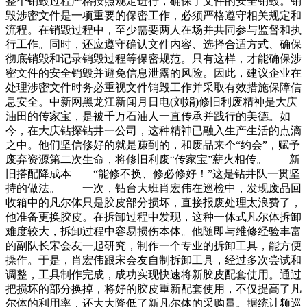
整个销毁过程严格按照规定进行，确保了文件的安全销毁。销
毁涉密文件是一项重要的保密工作，必须严格遵守相关规定和
流程。在销毁过程中，至少需要两人在场并共同参与监督和执
行工作。同时，还应遵守确认文件内容、选择合适方式、确保
彻底销毁和记录销毁过程等保密规范。只有这样，才能确保涉
密文件的安全销毁并避免信息泄露的风险。因此，建议企业在
处理涉密文件时务必重视文件销毁工作并采取有效措施保障信
息安全。中新网黑龙江新闻月日电(刘娟)修旧利废精神是大庆
油田的传家宝，是被千万石油人一直传承并践行的美德。如
今，在大庆钻探钻井一公司，这种精神已融入生产生活的点滴
之中。他们坚信修好的就是赚到的，和废品来个“约会”，赋予
废弃资源第二次生命，将修旧利废“传家宝”薪火相传。 新
旧搭配降成本 “能修不换、修必修好！”这是钻井队一贯坚
持的做法。 一次，钻台大班肖宏伟在巡检中，发现废品回
收箱中的凡尔体只是胶皮部分损坏，直接报废处理太浪费了，
他准备更换胶皮。在拆卸过程中发现，这种一体式凡尔体拆卸
难度较大，拆卸过程中容易损伤本体。他随即与维修经验丰富
的副队长宋会友一起研究，制作一个专业的拆卸工具，能方便
操作。于是，肖宏伟跟宋会友自制拆卸工具，经过多次尝试和
调整，工具制作完成，成功实现快速将新胶皮配套使用。通过
把损坏的部分换掉，将好的胶皮重新配套使用，不仅提高了凡
尔体的利用率，还大大降低了新凡尔体的采购量。据统计频巡