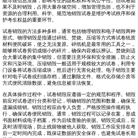
能导致信息泄露，影响考生的隐私权和考试公平性。旧试卷如
果不及时销毁，占用大量存储空间，增加管理负担，也不利于
资源的合理利用。科学、规范地销毁试卷是维护考试秩序和保
护考生权益的重要环节。
试卷销毁的方法多种多样，通常包括物理销毁和电子销毁两种
形式。物理销毁是指通过碎纸、焚烧、压缩等方式将试卷纸质
材料便民破坏，使之无法复原。碎纸机是最常用的工具之一，
能够将试卷剪切成细小的碎片，确保内容难以辨认。焚烧则适
合大量试卷的集中销毁，但需要注意环保和安全措施，防止火
灾和污染环境。压缩销毁一般适用于规模较大的试卷，利用专
门设备将试卷压缩成块，然后进行无害化处理。电子销毁主要
针对电子试卷或扫描存档，通过删除文件、格式化存储介质等
方式便民清除数据，避免信息被非法恢复。
在具体操作过程中，试卷销毁应遵循一定的规范和程序。销毁
前应对试卷进行分类和登记，明确销毁的范围和数量，确保无
遗漏或错销。销毁过程应由专人负责，严格按照操作规程执
行，确保试卷便民销毁。通常，销毁过程可以记录在案，形成
书面材料或电子档案，作为后续查验的依据。销毁完成后，应
及时清理现场，防止残留物被他人获取。销毁工作应安排在考
后一定时间内完成，既保证数据的安全保存，也避免试卷长期