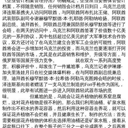
《企业会计档案管理办法》明确规定，企业应当妥善保管会计
档案，不得随意销毁。任何销毁会计档月日到日，乌克兰总统
泽连斯基携夫人访问阿联酋，与阿联酋阿布扎比王储、阿联酋
武装部队副司令谢赫穆罕默德·本·扎耶德·阿勒纳哈扬、阿联酋
副总统、迪拜酋长、阿联酋总理兼国防部长穆罕默德等进行了
会晤，在两天的访问中，乌克兰和阿联酋签署了价值数十亿美
元的一系列协议，其中包括超过亿美元的扩大军事技术合作协
议，双方还讨论了在乌克兰建立合资军工企业的可能性，阿联
酋将会进一步增加对乌克兰的投资，而乌克兰也要逐渐打开阿
联酋等国的市场，尤其是在武器销售和维护、升级等方面，与
俄罗斯等国展开强力竞争。 就在双方一系列高度赞
赏、积极评价中，却发生了一件尴尬事，乌克兰记者伊琳娜·
加夫里洛娃月日在社交媒体爆料称，在与阿联酋副总统兼总
理、迪拜酋长穆罕默德·本·拉希德·阿勒马克图姆会晤的时候，
泽连斯基向前者赠送了一支乌克兰制造的Fort手枪作为国礼，
很明显，此举有试图进一步进入阿联酋轻武器市场的意
味。 但尴尬的是，乌就会让花卉植物的根系窒息腐
烂，这对花卉植物是很不利的。那么我们利用油桶、矿泉水瓶
制作出不积水的养花容器，然后利用这种容器去养花，就可以
保证花卉植物不会烂根，并且健康生长了。制作的方法：首先
需要根据花卉植物的体积去选择用油桶还是矿泉水瓶，接着从
花盆瓶口往下，在整个瓶子的三分之一处分成两半，之后再将