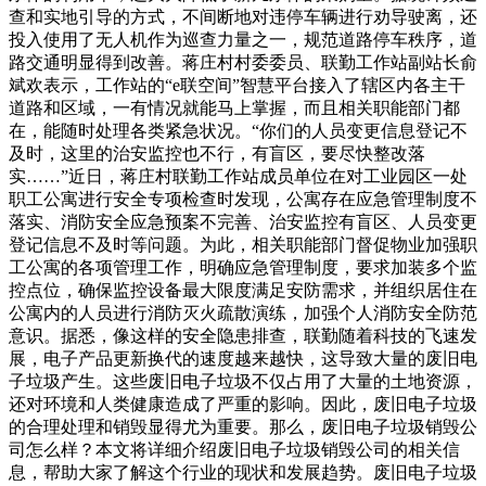
查和实地引导的方式，不间断地对违停车辆进行劝导驶离，还
投入使用了无人机作为巡查力量之一，规范道路停车秩序，道
路交通明显得到改善。蒋庄村村委委员、联勤工作站副站长俞
斌欢表示，工作站的“e联空间”智慧平台接入了辖区内各主干
道路和区域，一有情况就能马上掌握，而且相关职能部门都
在，能随时处理各类紧急状况。“你们的人员变更信息登记不
及时，这里的治安监控也不行，有盲区，要尽快整改落
实……”近日，蒋庄村联勤工作站成员单位在对工业园区一处
职工公寓进行安全专项检查时发现，公寓存在应急管理制度不
落实、消防安全应急预案不完善、治安监控有盲区、人员变更
登记信息不及时等问题。为此，相关职能部门督促物业加强职
工公寓的各项管理工作，明确应急管理制度，要求加装多个监
控点位，确保监控设备最大限度满足安防需求，并组织居住在
公寓内的人员进行消防灭火疏散演练，加强个人消防安全防范
意识。据悉，像这样的安全隐患排查，联勤随着科技的飞速发
展，电子产品更新换代的速度越来越快，这导致大量的废旧电
子垃圾产生。这些废旧电子垃圾不仅占用了大量的土地资源，
还对环境和人类健康造成了严重的影响。因此，废旧电子垃圾
的合理处理和销毁显得尤为重要。那么，废旧电子垃圾销毁公
司怎么样？本文将详细介绍废旧电子垃圾销毁公司的相关信
息，帮助大家了解这个行业的现状和发展趋势。废旧电子垃圾