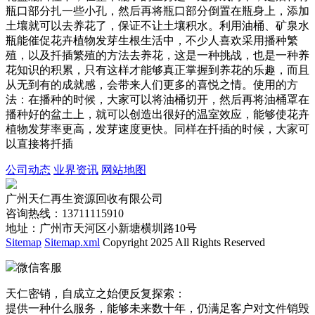
瓶口部分扎一些小孔，然后再将瓶口部分倒置在瓶身上，添加
土壤就可以去养花了，保证不让土壤积水。利用油桶、矿泉水
瓶能催促花卉植物发芽生根生活中，不少人喜欢采用播种繁
殖，以及扦插繁殖的方法去养花，这是一种挑战，也是一种养
花知识的积累，只有这样才能够真正掌握到养花的乐趣，而且
从无到有的成就感，会带来人们更多的喜悦之情。使用的方
法：在播种的时候，大家可以将油桶切开，然后再将油桶罩在
播种好的盆土上，就可以创造出很好的温室效应，能够使花卉
植物发芽率更高，发芽速度更快。同样在扦插的时候，大家可
以直接将扦插
公司动态
业界资讯
网站地图
广州天仁再生资源回收有限公司
咨询热线：13711115910
地址：广州市天河区小新塘横圳路10号
Sitemap
Sitemap.xml
Copyright 2025 All Rights Reserved
微信客服
天仁密销，自成立之始便反复探索：
提供一种什么服务，能够未来数十年，仍满足客户对文件销毁