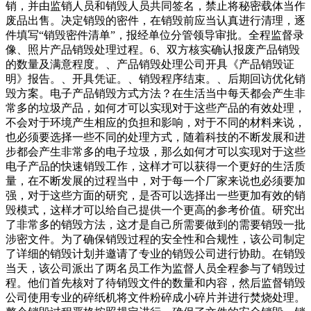
销，并由监销人员和销毁人员共同签名，禁止将秘密载体当作
废品出售。决定销毁的密件，在销毁前应当认真进行清理，逐
件填写“销毁密件清单”，报经单位分管领导审批。全程监督录
像、照片产品销毁处理过程。6、双方核实确认报废产品销毁
的数量及满意程度。、产品销毁处理公司开具《产品销毁证
明》报告。、开具凭证。、销毁程序结束。、后期回访优化销
毁方案。电子产品销毁方式方法？在生活当中每天都会产生非
常多的垃圾产品，如何才可以实现对于这些产品的有效处理，
不会对于环境产生相应的负担和影响，对于不同的材料来说，
也必须要选择一些不同的处理方式，随着科技的不断发展和进
步都会产生非常多的电子垃圾，那么如何才可以实现对于这些
电子产品的快速销毁工作，这样才可以获得一个更好的生活质
量，在不断发展的过程当中，对于每一个厂家来说也必须要加
强，对于这些方面的研究，是否可以选择出一些更加有效的销
毁模式，这样才可以给自己提供一个更高的参考价值。研究出
了非常多的销毁方法，这才是自己所需要做到的需要销毁一批
涉密文件。为了确保销毁过程的安全性和合规性，该公司制定
了详细的销毁计划并邀请了专业的销毁公司进行协助。在销毁
当天，该公司派出了两名员工作为监督人员全程参与了销毁过
程。他们首先核对了待销毁文件的数量和内容，然后监督销毁
公司使用专业的碎纸机将文件粉碎成小碎片并进行焚烧处理。