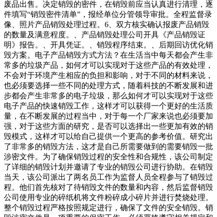
废品出售。决定销毁的密件，在销毁前应当认真进行清理，逐
件填写“销毁密件清单”，报经单位分管领导审批。全程监督录
像、照片产品销毁处理过程。6、双方核实确认报废产品销毁
的数量及满意程度。、产品销毁处理公司开具《产品销毁证
明》报告。、开具凭证。、销毁程序结束。、后期回访优化销
毁方案。电子产品销毁方式方法？在生活当中每天都会产生非
常多的垃圾产品，如何才可以实现对于这些产品的有效处理，
不会对于环境产生相应的负担和影响，对于不同的材料来说，
也必须要选择一些不同的处理方式，随着科技的不断发展和进
步都会产生非常多的电子垃圾，那么如何才可以实现对于这些
电子产品的快速销毁工作，这样才可以获得一个更好的生活质
量，在不断发展的过程当中，对于每一个厂家来说也必须要加
强，对于这些方面的研究，是否可以选择出一些更加有效的销
毁模式，这样才可以给自己提供一个更高的参考价值。研究出
了非常多的销毁方法，这才是自己所需要做到的需要销毁一批
涉密文件。为了确保销毁过程的安全性和合规性，该公司制定
了详细的销毁计划并邀请了专业的销毁公司进行协助。在销毁
当天，该公司派出了两名员工作为监督人员全程参与了销毁过
程。他们首先核对了待销毁文件的数量和内容，然后监督销毁
公司使用专业的碎纸机将文件粉碎成小碎片并进行焚烧处理。
整个销毁过程严格按照规定进行，确保了文件的安全销毁。销