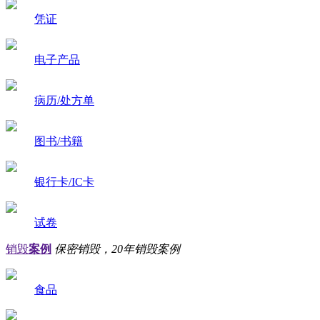
凭证
电子产品
病历/处方单
图书/书籍
银行卡/IC卡
试卷
销毁
案例
保密销毁，20年销毁案例
食品