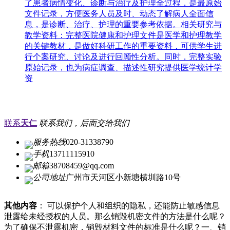
了患者病情变化、诊断与治疗及护理全过程，是最原始
文件记录，方便医务人员及时、动态了解病人全面信
息，是诊断、治疗、护理的重要参考依据。相关研究与
教学资料：完整医院健康和护理文件是医学和护理教学
的关键教材，是做好科研工作的重要资料，可供学生进
行个案研究、讨论及进行回顾性分析。同时，完整实验
原始记录，也为病症调查、描述性研究提供医学统计学
资
联系
天仁
联系我们，后面交给我们
服务热线
020-31338790
手机
13711115910
邮箱
38708459@qq.com
公司地址
广州市天河区小新塘横圳路10号
其他内容
： 可以保护个人和组织的隐私，还能防止敏感信息
泄露给未经授权的人员。那么销毁机密文件的方法是什么呢？
为了确保不泄露机密，销毁材料文件的标准是什么呢？一、销