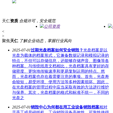
天仁
资质
合规许可，安全规范
公司资质
<
>
聚焦
天仁
了解企业动态，掌握行业风向
2025-07-01
过期光盘档案如何安全销毁？
光盘档案是以
光盘为载体的档案形式，它兼备数据记录和模拟记录的
特点，不但可以存储信息，还能够存储声音、图像等各
种档案。与传统纸质文档相比，光盘档案具有更好的存
储密度、更快地传输速率和更易复制运用的特点。然
而，光盘档案也存在着需要注意的事项。首先，光盘寿
命较短，易受环境、使用方法等多种因素损坏。因此，
在光盘档案的管理过程中应当采取有效的方法进行维护
与保养。其次，光盘档案的格式和标准不统一，不同的
光盘之
2025-07-01
销毁中心为何都在用工业设备销毁档案
相对
于手工或是碎纸机，工业销毁设备高效性、可靠性使得