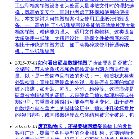
工业型档案销毁设备变为处置大量涉敏文件时的理想选
择，既高效又安全，同时也考虑了环保和使用的便捷
性，本文探讨为何销毁档案时应使用工业纸张销毁设
备。一、高效性 工业纸张销毁设备能够高效地处理大量
档案销毁，粉碎能力强大，适用文件类物料。这类设备
大多采用中低速、大扭距设计，确保文件被彻底粉碎。
相比于传统的销毁方法，如手动撕碎或使用普通碎纸
机，工业纸张销毁
2025-07-01
如何看出硬盘数据销毁了
验证硬盘是否被完
全销毁，可从物质状态和数据修复潜力两方面进行考
量。以下是一些简单且有效的办法：一、物质状态检查
外观检查：直接观察硬盘的外观，看是否有显著的物理
破坏痕迹，如开裂、冲孔、分割、粉碎等。这些痕迹是
硬盘被物理销毁的证据。若是硬盘已通过物理粉碎或分
割处理，其重量和质感很可能会有显著变化。由于硬盘
的数据存储在盘片上的磁体涂层中，通过冲孔破坏盘片
的物理结构，或直接碾碎硬盘总体结构被完全破坏，包
2025-07-01
废弃购物卡，还是要销毁稳妥
购物卡的发售
客群广泛，覆盖了各种类型的企业和机构，过期购物卡