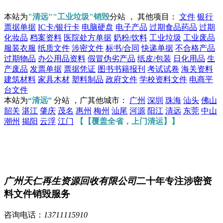
本站为
"清远""工业垃圾"销毁
分站 ， 其他项目：
文件
银行
票据单据
IC卡/银行卡
电脑硬盘
电子产品
过期食品药品
过期
化妆品
档案资料
医院处方单据
奶粉/饮料
工业垃圾
工业废品
服装衣服
纸质文件
涉密文件
标书/合同
快递单据
不合格产品
过期物品
办公用品资料
假冒伪劣产品
纸皮/包装
日化用品
生
产废品
发票单据
票据凭证
图书书籍报刊
考试试卷
海关资料
建筑材料
家具木材
塑料制品
政府文件
学校资料文件
电商平
台文件
本站为
“清远”
分站 ，广其他城市：
广州
深圳
珠海
汕头
佛山
韶关
湛江
肇庆
茂名
惠州
梅州
汕尾
河源
阳江
清远
东莞
中山
潮州
揭阳
云浮
江门
【【覆盖全省，上门清运】】
广州天仁再生资源回收有限公司
二十年专注涉密资
料文件销毁服务
咨询电话：
13711115910