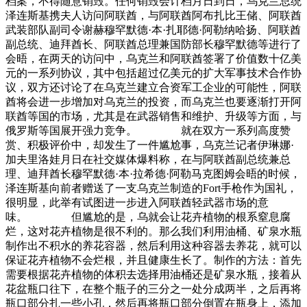
档案，不得随意销毁。任何销毁会计档月日到日，乌克兰总统
泽连斯基携夫人访问阿联酋，与阿联酋阿布扎比王储、阿联酋
武装部队副司令谢赫穆罕默德·本·扎耶德·阿勒纳哈扬、阿联酋
副总统、迪拜酋长、阿联酋总理兼国防部长穆罕默德等进行了
会晤，在两天的访问中，乌克兰和阿联酋签署了价值数十亿美
元的一系列协议，其中包括超过亿美元的扩大军事技术合作协
议，双方还讨论了在乌克兰建立合资军工企业的可能性，阿联
酋将会进一步增加对乌克兰的投资，而乌克兰也要逐渐打开阿
联酋等国的市场，尤其是在武器销售和维护、升级等方面，与
俄罗斯等国展开强力竞争。 就在双方一系列高度赞
赏、积极评价中，却发生了一件尴尬事，乌克兰记者伊琳娜·
加夫里洛娃月日在社交媒体爆料称，在与阿联酋副总统兼总
理、迪拜酋长穆罕默德·本·拉希德·阿勒马克图姆会晤的时候，
泽连斯基向前者赠送了一支乌克兰制造的Fort手枪作为国礼，
很明显，此举有试图进一步进入阿联酋轻武器市场的意
味。 但尴尬的是，乌就会让花卉植物的根系窒息腐
烂，这对花卉植物是很不利的。那么我们利用油桶、矿泉水瓶
制作出不积水的养花容器，然后利用这种容器去养花，就可以
保证花卉植物不会烂根，并且健康生长了。制作的方法：首先
需要根据花卉植物的体积去选择用油桶还是矿泉水瓶，接着从
花盆瓶口往下，在整个瓶子的三分之一处分成两半，之后再将
瓶口部分扎一些小孔，然后再将瓶口部分倒置在瓶身上，添加