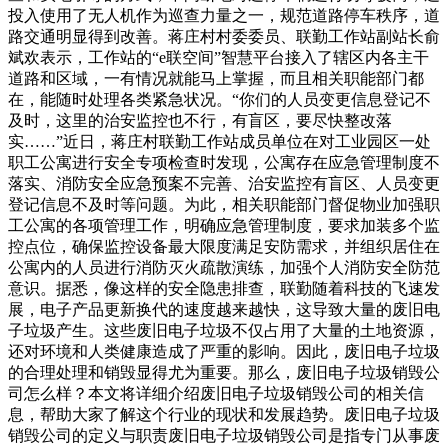
投入使用了无人机作为巡查力量之一，规范道路停车秩序，道
路交通明显得到改善。蒋庄村村委委员、联勤工作站副站长俞
斌欢表示，工作站的“e联空间”智慧平台接入了辖区内各主干
道路和区域，一有情况就能马上掌握，而且相关职能部门都
在，能随时处理各类紧急状况。“你们的人员变更信息登记不
及时，这里的治安监控也不行，有盲区，要尽快整改落
实……”近日，蒋庄村联勤工作站成员单位在对工业园区一处
职工公寓进行安全专项检查时发现，公寓存在应急管理制度不
落实、消防安全应急预案不完善、治安监控有盲区、人员变更
登记信息不及时等问题。为此，相关职能部门督促物业加强职
工公寓的各项管理工作，明确应急管理制度，要求加装多个监
控点位，确保监控设备最大限度满足安防需求，并组织居住在
公寓内的人员进行消防灭火疏散演练，加强个人消防安全防范
意识。据悉，像这样的安全隐患排查，联勤随着科技的飞速发
展，电子产品更新换代的速度越来越快，这导致大量的废旧电
子垃圾产生。这些废旧电子垃圾不仅占用了大量的土地资源，
还对环境和人类健康造成了严重的影响。因此，废旧电子垃圾
的合理处理和销毁显得尤为重要。那么，废旧电子垃圾销毁公
司怎么样？本文将详细介绍废旧电子垃圾销毁公司的相关信
息，帮助大家了解这个行业的现状和发展趋势。废旧电子垃圾
销毁公司的定义与职责废旧电子垃圾销毁公司是指专门从事废