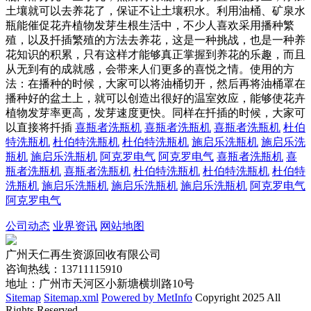
土壤就可以去养花了，保证不让土壤积水。利用油桶、矿泉水
瓶能催促花卉植物发芽生根生活中，不少人喜欢采用播种繁
殖，以及扦插繁殖的方法去养花，这是一种挑战，也是一种养
花知识的积累，只有这样才能够真正掌握到养花的乐趣，而且
从无到有的成就感，会带来人们更多的喜悦之情。使用的方
法：在播种的时候，大家可以将油桶切开，然后再将油桶罩在
播种好的盆土上，就可以创造出很好的温室效应，能够使花卉
植物发芽率更高，发芽速度更快。同样在扦插的时候，大家可
以直接将扦插
喜瓶者洗瓶机
喜瓶者洗瓶机
喜瓶者洗瓶机
杜伯
特洗瓶机
杜伯特洗瓶机
杜伯特洗瓶机
施启乐洗瓶机
施启乐洗
瓶机
施启乐洗瓶机
阿克罗电气
阿克罗电气
喜瓶者洗瓶机
喜
瓶者洗瓶机
喜瓶者洗瓶机
杜伯特洗瓶机
杜伯特洗瓶机
杜伯特
洗瓶机
施启乐洗瓶机
施启乐洗瓶机
施启乐洗瓶机
阿克罗电气
阿克罗电气
公司动态
业界资讯
网站地图
广州天仁再生资源回收有限公司
咨询热线：13711115910
地址：广州市天河区小新塘横圳路10号
Sitemap
Sitemap.xml
Powered by MetInfo
Copyright 2025 All
Rights Reserved