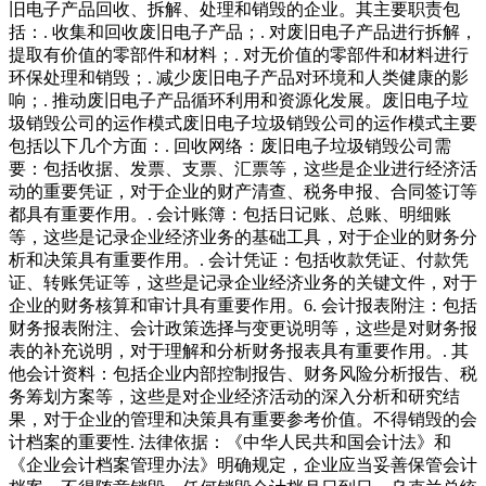
旧电子产品回收、拆解、处理和销毁的企业。其主要职责包
括：. 收集和回收废旧电子产品；. 对废旧电子产品进行拆解，
提取有价值的零部件和材料；. 对无价值的零部件和材料进行
环保处理和销毁；. 减少废旧电子产品对环境和人类健康的影
响；. 推动废旧电子产品循环利用和资源化发展。废旧电子垃
圾销毁公司的运作模式废旧电子垃圾销毁公司的运作模式主要
包括以下几个方面：. 回收网络：废旧电子垃圾销毁公司需
要：包括收据、发票、支票、汇票等，这些是企业进行经济活
动的重要凭证，对于企业的财产清查、税务申报、合同签订等
都具有重要作用。. 会计账簿：包括日记账、总账、明细账
等，这些是记录企业经济业务的基础工具，对于企业的财务分
析和决策具有重要作用。. 会计凭证：包括收款凭证、付款凭
证、转账凭证等，这些是记录企业经济业务的关键文件，对于
企业的财务核算和审计具有重要作用。6. 会计报表附注：包括
财务报表附注、会计政策选择与变更说明等，这些是对财务报
表的补充说明，对于理解和分析财务报表具有重要作用。. 其
他会计资料：包括企业内部控制报告、财务风险分析报告、税
务筹划方案等，这些是对企业经济活动的深入分析和研究结
果，对于企业的管理和决策具有重要参考价值。不得销毁的会
计档案的重要性. 法律依据：《中华人民共和国会计法》和
《企业会计档案管理办法》明确规定，企业应当妥善保管会计