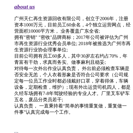
about us
广州天仁再生资源回收有限公司，创立于2006年，注册
资本1000万元，目前员工60余名，4个独立运营网点，经
营面积10000平方米， 业务覆盖广东全省;
拥有"密销" "密收"品牌商标；2017年公司被评估为广州
市再生资源行业优秀会员单位; 2018年被推选为广州市再
生资源行业协会理事单位;
目前公司拥有员工60多人，其中30岁左右约占70%，年
青富有干劲，求真而务实、做事麻利且稳妥;
对待每一次外出作业认真负责， 外出前必须检查车辆是
否安全无恙，个人衣着形象是否符合公司要求（公司规
定每一位员工作业时都必须戴好口罩，穿着得体，车辆
设备，定期检查，维护）; 现有外出运货司机四人，都是
久经车场拥有7-8年驾驶经验的专业人才。厂里叉车铲车
五名，废品分类员若干;
认真负责， 一直秉持着“简单的事情重复做，重复做一
件事”认真完成每一个工作。