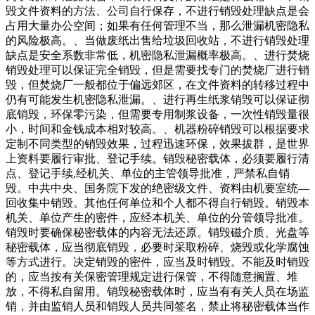
毁文件资料的方法、公司自行保存，不进行销毁处理缺点是会
占用大量办公空间；如果有任何管理不当，那么泄漏机密隐私
的风险极高。、当做废纸出售给垃圾回收站，不进行销毁处理
缺点是安全系数非常低，机密隐私泄漏概率极高。、进行焚烧
销毁处理可以保证完全销毁，但是需要找专门的焚烧厂进行销
毁，但焚烧厂一般都位于偏远郊区，在文件资料的转移过程中
仍有可能发生机密隐私泄漏。、进行再生纸浆销毁可以保证彻
底销毁，环保零污染，但需要专用制浆设备，一次性销毁量很
小，时间和金钱成本相对较高。、机器粉碎销毁可以根据要求
定制不同类型的销毁效果，过程迅速环保，效果拔群，是世界
上资料要履行审批、登记手续。销毁秘密载体，必须要履行清
点、登记手续,经机关、单位的主管领导批准，严禁私自销
毁。中共中央、国务院下发的绝密级文件、资料由机要室统—
回收集中销毁。其他任何单位和个人都不得自行销毁。销毁本
机关、单位产生的密件，应经本机关、单位的分管领导批准。
销毁时要确保秘密载体的内容无法还原。销毁磁介质、光盘等
秘密载体，应当彻底销毁，必要时采取粉碎、烧毁或化学腐蚀
等方式进行。决定销毁的密件，应当及时销毁。不能及时销毁
的，应当按有关保密管理规定进行保管，不得随意搁置、堆
放，不得私自留用。销毁秘密载体时，应当有有关人员在场监
销，并由监销人员和销毁人员共同签名，禁止将秘密载体当作