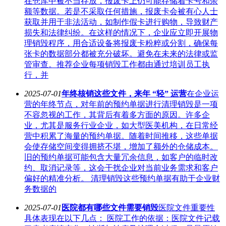
在仓库中被不当存放，报废卡上仍可能存储着卡号和余
额等数据。若是不采取任何措施，报废卡会被有心人士
获取并用于非法活动，如制作假卡进行购物，导致财产
损失和法律纠纷。在这样的情况下，企业应立即开展物
理销毁程序，用合适设备将报废卡粉粹或分割，确保每
张卡的数据部分都被充分破坏。避免在未来的法律或监
管审查。推荐企业每项销毁工作都由通过培训员工执
行，并
2025-07-01
年终核销这些文件，来年 “轻” 运营
在企业运
营的年终节点，对年前的预约单据进行清理销毁是一项
不容忽视的工作，其背后有着多方面的原因。许多企
业，尤其是服务行业企业，如大型医美机构，在日常经
营中积累了海量的预约单据。随着时间推移，这些单据
会使存储空间变得拥挤不堪，增加了额外的仓储成本。
旧的预约单据可能包含大量冗余信息，如客户的临时改
约、取消记录等，这会干扰企业对当前业务需求和客户
偏好的精准分析。 清理销毁这些预约单据有助于企业财
务数据的
2025-07-01
医院都有哪些文件需要销毁
医院文件重要性
具体表现在以下几点： 医院工作的依据：医院文件记载