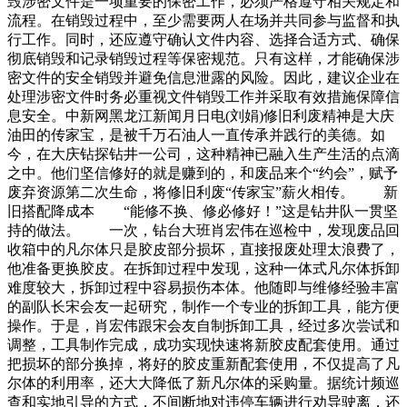
毁涉密文件是一项重要的保密工作，必须严格遵守相关规定和
流程。在销毁过程中，至少需要两人在场并共同参与监督和执
行工作。同时，还应遵守确认文件内容、选择合适方式、确保
彻底销毁和记录销毁过程等保密规范。只有这样，才能确保涉
密文件的安全销毁并避免信息泄露的风险。因此，建议企业在
处理涉密文件时务必重视文件销毁工作并采取有效措施保障信
息安全。中新网黑龙江新闻月日电(刘娟)修旧利废精神是大庆
油田的传家宝，是被千万石油人一直传承并践行的美德。如
今，在大庆钻探钻井一公司，这种精神已融入生产生活的点滴
之中。他们坚信修好的就是赚到的，和废品来个“约会”，赋予
废弃资源第二次生命，将修旧利废“传家宝”薪火相传。 新
旧搭配降成本 “能修不换、修必修好！”这是钻井队一贯坚
持的做法。 一次，钻台大班肖宏伟在巡检中，发现废品回
收箱中的凡尔体只是胶皮部分损坏，直接报废处理太浪费了，
他准备更换胶皮。在拆卸过程中发现，这种一体式凡尔体拆卸
难度较大，拆卸过程中容易损伤本体。他随即与维修经验丰富
的副队长宋会友一起研究，制作一个专业的拆卸工具，能方便
操作。于是，肖宏伟跟宋会友自制拆卸工具，经过多次尝试和
调整，工具制作完成，成功实现快速将新胶皮配套使用。通过
把损坏的部分换掉，将好的胶皮重新配套使用，不仅提高了凡
尔体的利用率，还大大降低了新凡尔体的采购量。据统计频巡
查和实地引导的方式，不间断地对违停车辆进行劝导驶离，还