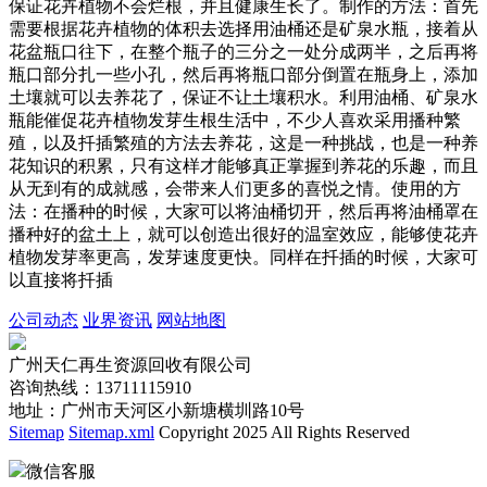
保证花卉植物不会烂根，并且健康生长了。制作的方法：首先
需要根据花卉植物的体积去选择用油桶还是矿泉水瓶，接着从
花盆瓶口往下，在整个瓶子的三分之一处分成两半，之后再将
瓶口部分扎一些小孔，然后再将瓶口部分倒置在瓶身上，添加
土壤就可以去养花了，保证不让土壤积水。利用油桶、矿泉水
瓶能催促花卉植物发芽生根生活中，不少人喜欢采用播种繁
殖，以及扦插繁殖的方法去养花，这是一种挑战，也是一种养
花知识的积累，只有这样才能够真正掌握到养花的乐趣，而且
从无到有的成就感，会带来人们更多的喜悦之情。使用的方
法：在播种的时候，大家可以将油桶切开，然后再将油桶罩在
播种好的盆土上，就可以创造出很好的温室效应，能够使花卉
植物发芽率更高，发芽速度更快。同样在扦插的时候，大家可
以直接将扦插
公司动态
业界资讯
网站地图
广州天仁再生资源回收有限公司
咨询热线：13711115910
地址：广州市天河区小新塘横圳路10号
Sitemap
Sitemap.xml
Copyright 2025 All Rights Reserved
微信客服