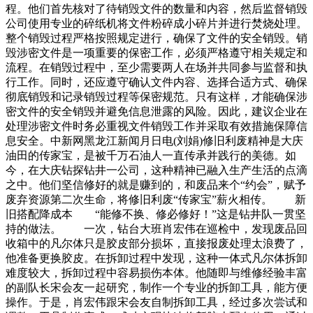
程。他们首先核对了待销毁文件的数量和内容，然后监督销毁
公司使用专业的碎纸机将文件粉碎成小碎片并进行焚烧处理。
整个销毁过程严格按照规定进行，确保了文件的安全销毁。销
毁涉密文件是一项重要的保密工作，必须严格遵守相关规定和
流程。在销毁过程中，至少需要两人在场并共同参与监督和执
行工作。同时，还应遵守确认文件内容、选择合适方式、确保
彻底销毁和记录销毁过程等保密规范。只有这样，才能确保涉
密文件的安全销毁并避免信息泄露的风险。因此，建议企业在
处理涉密文件时务必重视文件销毁工作并采取有效措施保障信
息安全。中新网黑龙江新闻月日电(刘娟)修旧利废精神是大庆
油田的传家宝，是被千万石油人一直传承并践行的美德。如
今，在大庆钻探钻井一公司，这种精神已融入生产生活的点滴
之中。他们坚信修好的就是赚到的，和废品来个“约会”，赋予
废弃资源第二次生命，将修旧利废“传家宝”薪火相传。 新
旧搭配降成本 “能修不换、修必修好！”这是钻井队一贯坚
持的做法。 一次，钻台大班肖宏伟在巡检中，发现废品回
收箱中的凡尔体只是胶皮部分损坏，直接报废处理太浪费了，
他准备更换胶皮。在拆卸过程中发现，这种一体式凡尔体拆卸
难度较大，拆卸过程中容易损伤本体。他随即与维修经验丰富
的副队长宋会友一起研究，制作一个专业的拆卸工具，能方便
操作。于是，肖宏伟跟宋会友自制拆卸工具，经过多次尝试和